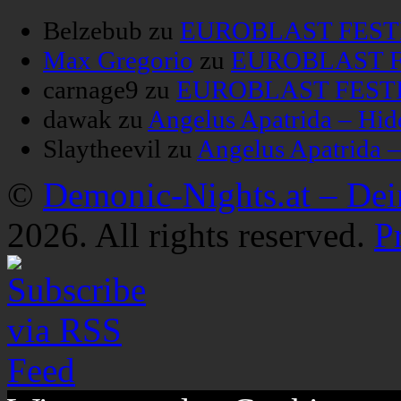
Belzebub
zu
EUROBLAST FESTIV
Max Gregorio
zu
EUROBLAST FE
carnage9
zu
EUROBLAST FESTIV
dawak
zu
Angelus Apatrida – Hid
Slaytheevil
zu
Angelus Apatrida 
©
Demonic-Nights.at – De
2026. All rights reserved.
P