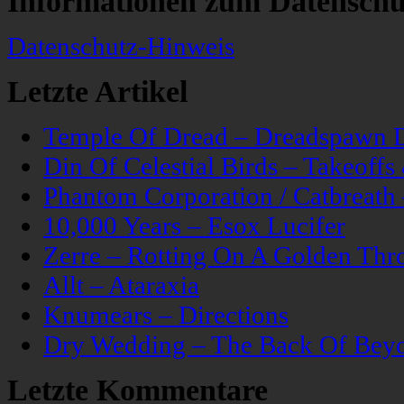
Informationen zum Datenschu
Datenschutz-Hinweis
Letzte Artikel
Temple Of Dread – Dreadspawn 
Din Of Celestial Birds – Takeoff
Phantom Corporation / Catbreat
10,000 Years – Esox Lucifer
Zerre – Rotting On A Golden Thr
Allt – Ataraxia
Knumears – Directions
Dry Wedding – The Back Of Bey
Letzte Kommentare