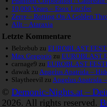
Phantom Corporation / Catbreat
10,000 Years – Esox Lucifer
Zerre – Rotting On A Golden Thr
Allt – Ataraxia
Letzte Kommentare
Belzebub
zu
EUROBLAST FESTIV
Max Gregorio
zu
EUROBLAST FE
carnage9
zu
EUROBLAST FESTIV
dawak
zu
Angelus Apatrida – Hid
Slaytheevil
zu
Angelus Apatrida 
©
Demonic-Nights.at – De
2026. All rights reserved.
B