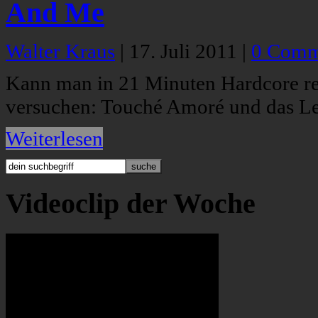
And Me
Walter Kraus
|
17. Juli 2011
|
0 Comm
Kann man in 21 Minuten Hardcore re
versuchen: Touché Amoré und das Le
Weiterlesen
Videoclip der Woche