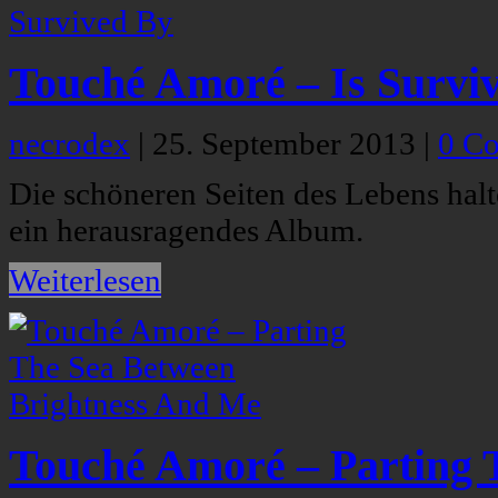
Touché Amoré – Is Survi
necrodex
|
25. September 2013
|
0 C
Die schöneren Seiten des Lebens hal
ein herausragendes Album.
Weiterlesen
Touché Amoré – Parting 