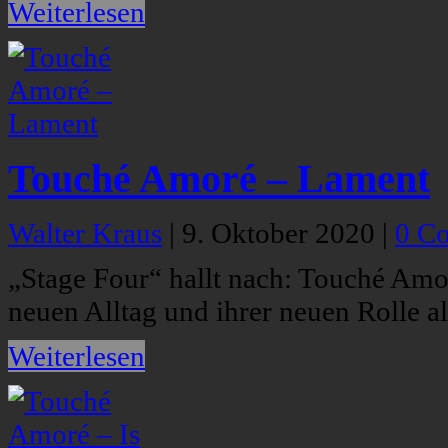
Weiterlesen
Touché Amoré – Lament
Walter Kraus
|
9. Oktober 2020
|
0 C
„Stage Four“ hallt nach: Touché Amo
neuen Alltag und ihrer neuen Rolle a
Weiterlesen