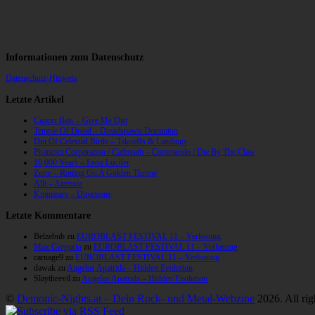
Informationen zum Datenschutz
Datenschutz-Hinweis
Letzte Artikel
Cancer Bats – Give Me Dirt
Temple Of Dread – Dreadspawn Dominion
Din Of Celestial Birds – Takeoffs & Landings
Phantom Corporation / Catbreath – Commando / Die By The Claw
10,000 Years – Esox Lucifer
Zerre – Rotting On A Golden Throne
Allt – Ataraxia
Knumears – Directions
Letzte Kommentare
Belzebub
zu
EUROBLAST FESTIVAL 11 – Verlosung
Max Gregorio
zu
EUROBLAST FESTIVAL 11 – Verlosung
carnage9
zu
EUROBLAST FESTIVAL 11 – Verlosung
dawak
zu
Angelus Apatrida – Hidden Evolution
Slaytheevil
zu
Angelus Apatrida – Hidden Evolution
©
Demonic-Nights.at – Dein Rock- und Metal-Webzine
2026. All rig