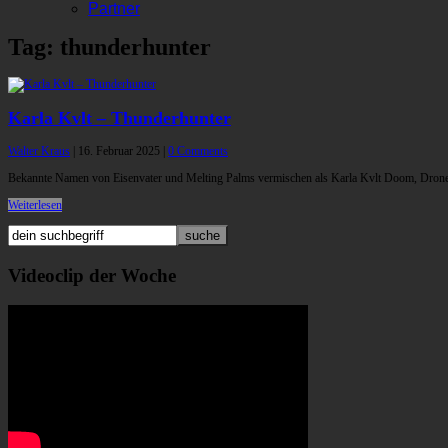
Partner
Tag: thunderhunter
Karla Kvlt – Thunderhunter
Walter Kraus
|
16. Februar 2025
|
0 Comments
Bekannte Namen von Eisenvater und Melting Palms vermischen als Karla Kvlt Doom, Drone
Weiterlesen
Videoclip der Woche