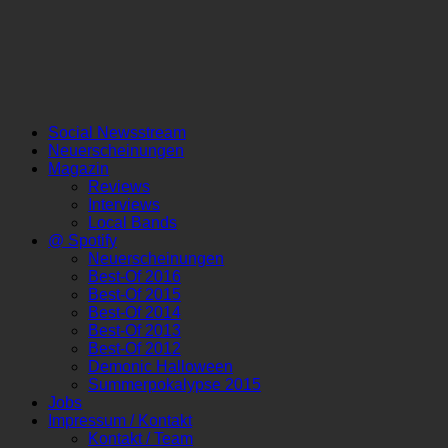
Social Newsstream
Neuerscheinungen
Magazin
Reviews
Interviews
Local Bands
@ Spotify
Neuerscheinungen
Best-Of 2016
Best-Of 2015
Best-Of 2014
Best-Of 2013
Best-Of 2012
Demonic Halloween
Summerpokalypse 2015
Jobs
Impressum / Kontakt
Kontakt / Team