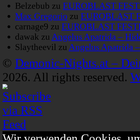
Belzebub
zu
EUROBLAST FESTIV
Max Gregorio
zu
EUROBLAST FE
carnage9
zu
EUROBLAST FESTIV
dawak
zu
Angelus Apatrida – Hid
Slaytheevil
zu
Angelus Apatrida 
©
Demonic-Nights.at – De
2026. All rights reserved.
W
Wir verwenden Cookies, um