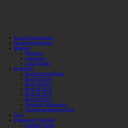
Social Newsstream
Neuerscheinungen
Magazin
Reviews
Interviews
Local Bands
@ Spotify
Neuerscheinungen
Best-Of 2016
Best-Of 2015
Best-Of 2014
Best-Of 2013
Best-Of 2012
Demonic Halloween
Summerpokalypse 2015
Jobs
Impressum / Kontakt
Kontakt / Team