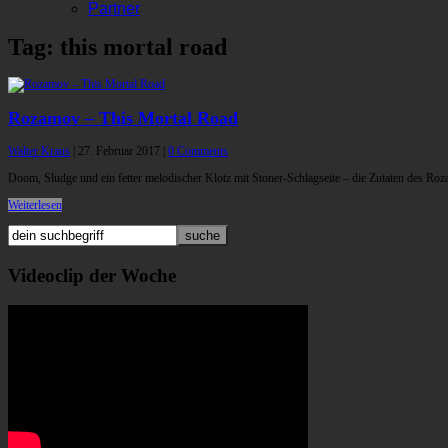
Partner
Tag: this mortal road
Rozamov – This Mortal Road
Walter Kraus
|
27. Februar 2017
|
0 Comments
Doom, Sludge und ein fetter melodischer Klotz mit Stoner-Schlagseite – die Zutaten des Roz
Weiterlesen
Videoclip der Woche