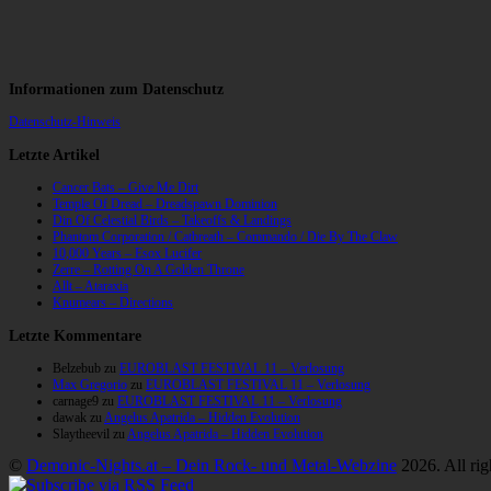
Informationen zum Datenschutz
Datenschutz-Hinweis
Letzte Artikel
Cancer Bats – Give Me Dirt
Temple Of Dread – Dreadspawn Dominion
Din Of Celestial Birds – Takeoffs & Landings
Phantom Corporation / Catbreath – Commando / Die By The Claw
10,000 Years – Esox Lucifer
Zerre – Rotting On A Golden Throne
Allt – Ataraxia
Knumears – Directions
Letzte Kommentare
Belzebub
zu
EUROBLAST FESTIVAL 11 – Verlosung
Max Gregorio
zu
EUROBLAST FESTIVAL 11 – Verlosung
carnage9
zu
EUROBLAST FESTIVAL 11 – Verlosung
dawak
zu
Angelus Apatrida – Hidden Evolution
Slaytheevil
zu
Angelus Apatrida – Hidden Evolution
©
Demonic-Nights.at – Dein Rock- und Metal-Webzine
2026. All rig