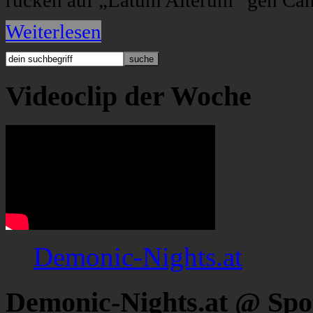
rücken auf „Latum Alterum“ gen Can
Weiterlesen
Videoclip der Woche
Demonic-Nights.at
Demonic-Nights.at @ Spo