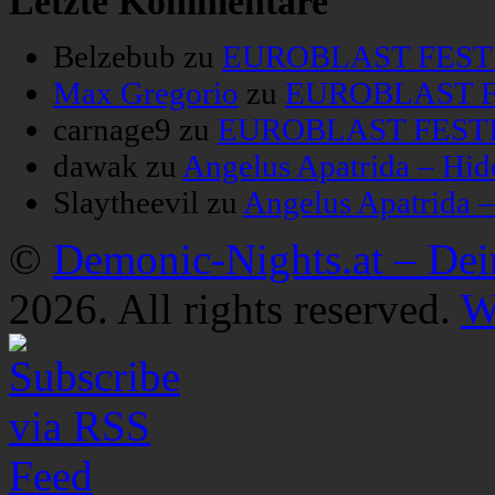
Letzte Kommentare
Belzebub
zu
EUROBLAST FESTIV
Max Gregorio
zu
EUROBLAST FE
carnage9
zu
EUROBLAST FESTIV
dawak
zu
Angelus Apatrida – Hid
Slaytheevil
zu
Angelus Apatrida 
©
Demonic-Nights.at – De
2026. All rights reserved.
W