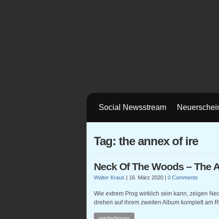
Social Newsstream
Neuerschei
Tag: the annex of ire
Neck Of The Woods – The A
Walter Kraus
|
16. März 2020
|
0 Comments
Wie extrem Prog wirklich sein kann, zeigen N
drehen auf ihrem zweiten Album komplett am R
weiterlesen