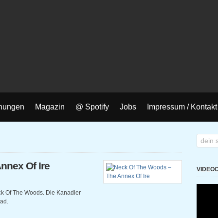
nungen
Magazin
@ Spotify
Jobs
Impressum / Kontakt
nnex Of Ire
VIDEO
eck Of The Woods. Die Kanadier
ad.