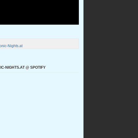
nic-Nights.at
C-NIGHTS.AT @ SPOTIFY