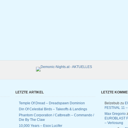
LETZTE ARTIKEL
LETZTE KOMM
Temple Of Dread – Dreadspawn Dominion
Belzebub
zu
E
FESTIVAL 11 –
Din Of Celestial Birds – Takeoffs & Landings
Max Gregorio
z
Phantom Corporation / Catbreath – Commando /
EUROBLAST F
Die By The Claw
– Verlosung
10,000 Years – Esox Lucifer