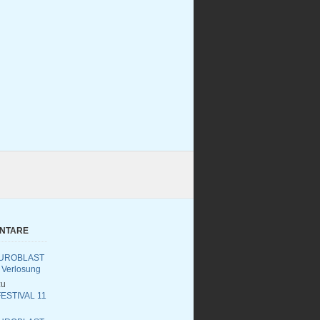
ENTARE
UROBLAST
 Verlosung
u
ESTIVAL 11