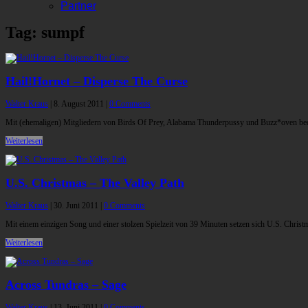
Partner
Tag: sumpf
Hail!Hornet – Disperse The Curse
Walter Kraus
|
8. August 2011
|
0 Comments
Mit (ehemaligen) Mitgliedern von Birds Of Prey, Alabama Thunderpussy und Buzz*oven bedie
Weiterlesen
U.S. Christmas – The Valley Path
Walter Kraus
|
30. Juni 2011
|
0 Comments
Mit einem einzigen Song und einer stolzen Spielzeit von 39 Minuten setzen sich U.S. Christ
Weiterlesen
Across Tundras – Sage
Walter Kraus
|
13. Juni 2011
|
0 Comments