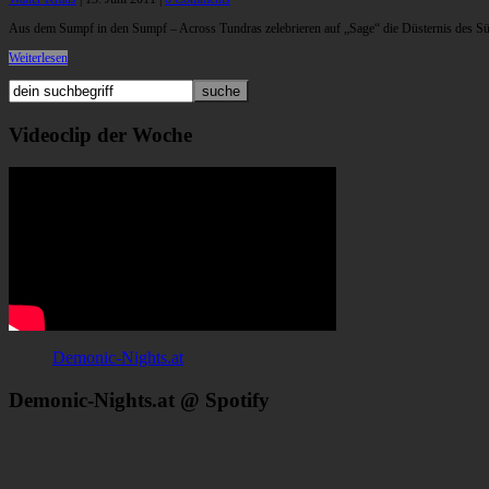
Aus dem Sumpf in den Sumpf – Across Tundras zelebrieren auf „Sage“ die Düsternis des Sü
Weiterlesen
Videoclip der Woche
Demonic-Nights.at
Demonic-Nights.at @ Spotify