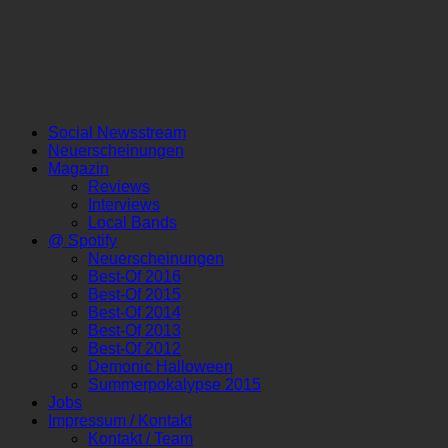
Social Newsstream
Neuerscheinungen
Magazin
Reviews
Interviews
Local Bands
@ Spotify
Neuerscheinungen
Best-Of 2016
Best-Of 2015
Best-Of 2014
Best-Of 2013
Best-Of 2012
Demonic Halloween
Summerpokalypse 2015
Jobs
Impressum / Kontakt
Kontakt / Team