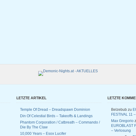
LETZTE ARTIKEL
LETZTE KOMM
Temple Of Dread – Dreadspawn Dominion
Belzebub
zu
E
FESTIVAL 11 –
Din Of Celestial Birds – Takeoffs & Landings
Max Gregorio
z
Phantom Corporation / Catbreath – Commando /
EUROBLAST F
Die By The Claw
– Verlosung
10,000 Years – Esox Lucifer