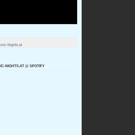
nic-Nights.at
C-NIGHTS.AT @ SPOTIFY