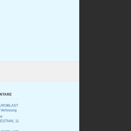
ENTARE
UROBLAST
 Verlosung
u
ESTIVAL 11