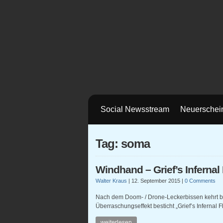
Social Newsstream
Neuerschei
Tag: soma
Windhand – Grief’s Infernal
Walter Kraus
|
12. September 2015
|
0 Comments
Nach dem Doom- / Drone-Leckerbissen kehrt be
Überraschungseffekt besticht „Grief’s Infernal 
weiterlesen