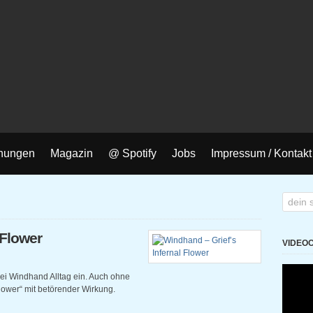
nungen
Magazin
@ Spotify
Jobs
Impressum / Kontakt
 Flower
VIDEO
i Windhand Alltag ein. Auch ohne
Flower“ mit betörender Wirkung.