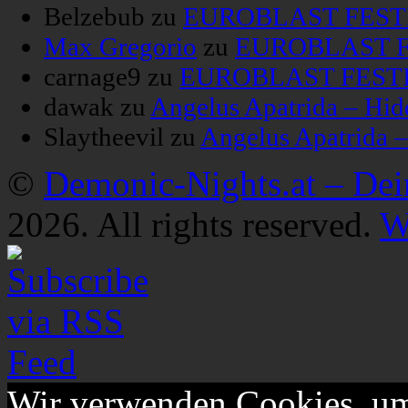
Belzebub
zu
EUROBLAST FESTIV
Max Gregorio
zu
EUROBLAST FE
carnage9
zu
EUROBLAST FESTIV
dawak
zu
Angelus Apatrida – Hid
Slaytheevil
zu
Angelus Apatrida 
©
Demonic-Nights.at – De
2026. All rights reserved.
W
Wir verwenden Cookies, um