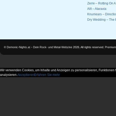
Zerre – Rotting On 
Allt – Ataraxia
Knumears – Directi
Dry Wedding – The 
©
Demonic-Nights.at – Dein Rock- und Metal-Webzine
2026. All rights reserved.
Premium
Wir verwenden Cookies, um Inhalte und Anzeigen zu personalisieren, Funktionen f
analysieren.
Akzeptieren
Erfahren Sie mehr