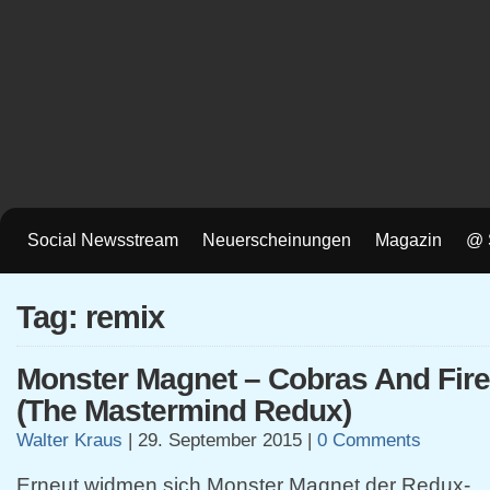
Social Newsstream
Neuerscheinungen
Magazin
@ 
Tag: remix
Monster Magnet – Cobras And Fire
(The Mastermind Redux)
Walter Kraus
|
29. September 2015
|
0 Comments
Erneut widmen sich Monster Magnet der Redux-