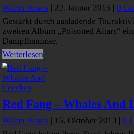
Walter Kraus
|
22. Januar 2015
|
0 C
Gestärkt durch ausladende Touraktivi
zweiten Album „Poisoned Altars“ ei
Dampfhammer.
Weiterlesen
Red Fang – Whales And 
Walter Kraus
|
15. Oktober 2013
|
0 
Red Fang halten ihren Zwei-Jahres-R