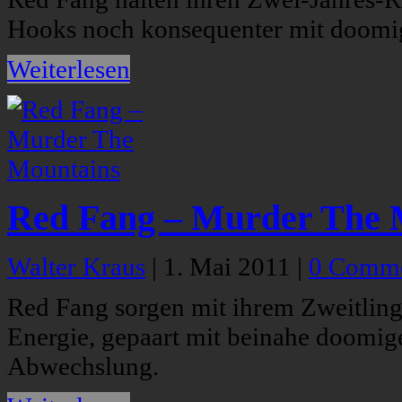
Hooks noch konsequenter mit doomi
Weiterlesen
Red Fang – Murder The 
Walter Kraus
|
1. Mai 2011
|
0 Comm
Red Fang sorgen mit ihrem Zweitlin
Energie, gepaart mit beinahe doomi
Abwechslung.