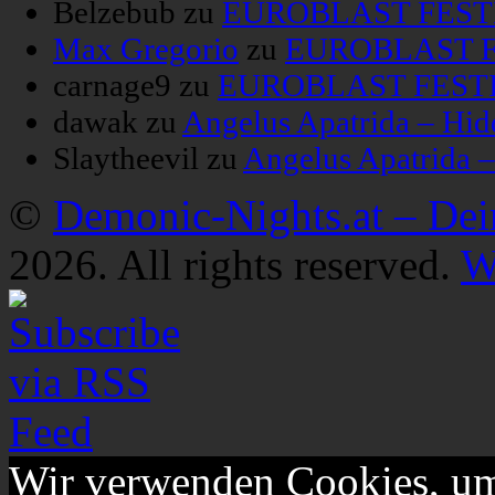
Belzebub
zu
EUROBLAST FESTIV
Max Gregorio
zu
EUROBLAST FE
carnage9
zu
EUROBLAST FESTIV
dawak
zu
Angelus Apatrida – Hid
Slaytheevil
zu
Angelus Apatrida 
©
Demonic-Nights.at – De
2026. All rights reserved.
W
Wir verwenden Cookies, um