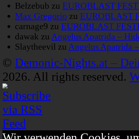
Belzebub
zu
EUROBLAST FESTIV
Max Gregorio
zu
EUROBLAST FE
carnage9
zu
EUROBLAST FESTIV
dawak
zu
Angelus Apatrida – Hid
Slaytheevil
zu
Angelus Apatrida 
©
Demonic-Nights.at – De
2026. All rights reserved.
W
Wir verwenden Cookies, um