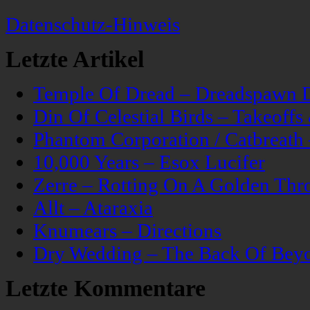
Datenschutz-Hinweis
Letzte Artikel
Temple Of Dread – Dreadspawn 
Din Of Celestial Birds – Takeoff
Phantom Corporation / Catbreat
10,000 Years – Esox Lucifer
Zerre – Rotting On A Golden Thr
Allt – Ataraxia
Knumears – Directions
Dry Wedding – The Back Of Bey
Letzte Kommentare