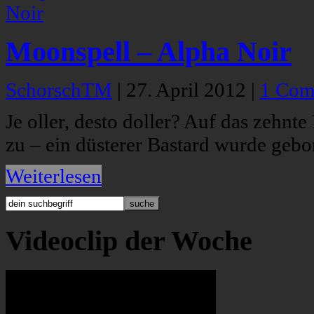
Moonspell – Alpha Noir
SchorschTM
|
27. April 2012
|
1 Com
Je oller, desto doller? Auf das zehnt
zu – ein düsterer Bastard wurde gebo
Weiterlesen
Videoclip der Woche