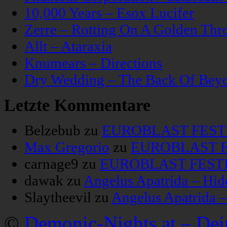
10,000 Years – Esox Lucifer
Zerre – Rotting On A Golden Thr
Allt – Ataraxia
Knumears – Directions
Dry Wedding – The Back Of Bey
Letzte Kommentare
Belzebub
zu
EUROBLAST FESTIV
Max Gregorio
zu
EUROBLAST FE
carnage9
zu
EUROBLAST FESTIV
dawak
zu
Angelus Apatrida – Hid
Slaytheevil
zu
Angelus Apatrida 
©
Demonic-Nights.at – De