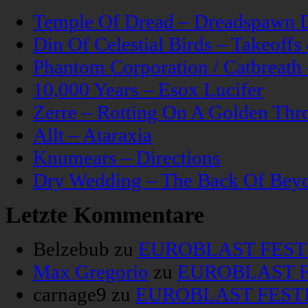
Temple Of Dread – Dreadspawn 
Din Of Celestial Birds – Takeoff
Phantom Corporation / Catbreat
10,000 Years – Esox Lucifer
Zerre – Rotting On A Golden Thr
Allt – Ataraxia
Knumears – Directions
Dry Wedding – The Back Of Bey
Letzte Kommentare
Belzebub
zu
EUROBLAST FESTIV
Max Gregorio
zu
EUROBLAST FE
carnage9
zu
EUROBLAST FESTIV