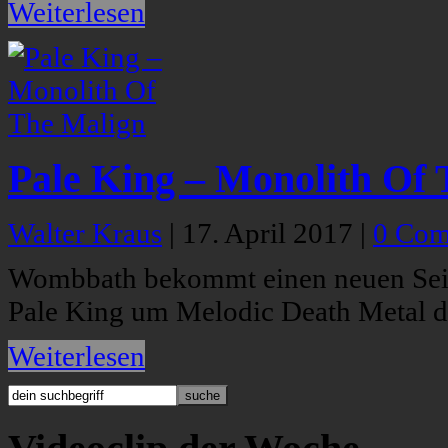
Weiterlesen
Pale King – Monolith Of
Walter Kraus
|
17. April 2017
|
0 Com
Wombbath bekommt einen neuen Seit
Pale King um Melodic Death Metal de
Weiterlesen