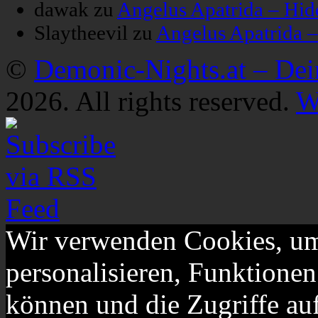
dawak
zu
Angelus Apatrida – Hid
Slaytheevil
zu
Angelus Apatrida 
©
Demonic-Nights.at – De
2026. All rights reserved.
W
Wir verwenden Cookies, um
personalisieren, Funktionen
können und die Zugriffe au