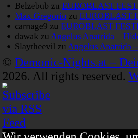
Belzebub
zu
EUROBLAST FESTIV
Max Gregorio
zu
EUROBLAST FE
carnage9
zu
EUROBLAST FESTIV
dawak
zu
Angelus Apatrida – Hid
Slaytheevil
zu
Angelus Apatrida 
©
Demonic-Nights.at – De
2026. All rights reserved.
W
Wir verwenden Cookies, um