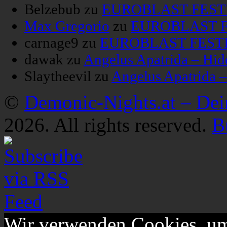
Belzebub
zu
EUROBLAST FESTIV
Max Gregorio
zu
EUROBLAST FE
carnage9
zu
EUROBLAST FESTIV
dawak
zu
Angelus Apatrida – Hid
Slaytheevil
zu
Angelus Apatrida 
©
Demonic-Nights.at – De
2026. All rights reserved.
B
Wir verwenden Cookies, um