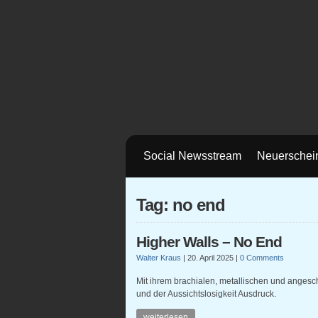
Social Newsstream
Neuerschei
Tag: no end
Higher Walls – No End
Walter Kraus
|
20. April 2025
|
0 Comments
Mit ihrem brachialen, metallischen und angesc
und der Aussichtslosigkeit Ausdruck.
weiterlesen