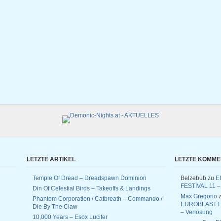
LETZTE ARTIKEL
LETZTE KOMM
Temple Of Dread – Dreadspawn Dominion
Belzebub
zu
E
FESTIVAL 11 –
Din Of Celestial Birds – Takeoffs & Landings
Max Gregorio
z
Phantom Corporation / Catbreath – Commando /
EUROBLAST F
Die By The Claw
– Verlosung
10,000 Years – Esox Lucifer