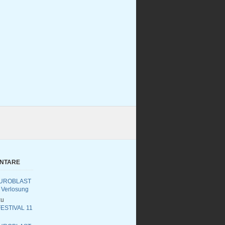
ENTARE
UROBLAST
 Verlosung
u
ESTIVAL 11