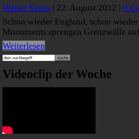
Walter Kraus
|
22. August 2012
|
0 C
Schon wieder England, schon wieder D
Monuments sprengen Grenzwälle auf
Weiterlesen
Videoclip der Woche