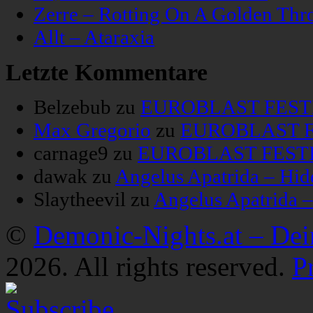
Zerre – Rotting On A Golden Thr
Allt – Ataraxia
Letzte Kommentare
Belzebub
zu
EUROBLAST FESTIV
Max Gregorio
zu
EUROBLAST FE
carnage9
zu
EUROBLAST FESTIV
dawak
zu
Angelus Apatrida – Hid
Slaytheevil
zu
Angelus Apatrida 
©
Demonic-Nights.at – De
2026. All rights reserved.
P