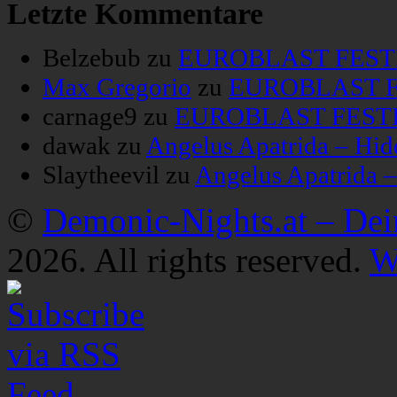
Letzte Kommentare
Belzebub
zu
EUROBLAST FESTIV
Max Gregorio
zu
EUROBLAST FE
carnage9
zu
EUROBLAST FESTIV
dawak
zu
Angelus Apatrida – Hid
Slaytheevil
zu
Angelus Apatrida 
©
Demonic-Nights.at – De
2026. All rights reserved.
W