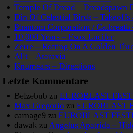
Temple Of Dread – Dreadspawn 
Din Of Celestial Birds – Takeoff
Phantom Corporation / Catbreat
10,000 Years – Esox Lucifer
Zerre – Rotting On A Golden Thr
Allt – Ataraxia
Knumears – Directions
Letzte Kommentare
Belzebub
zu
EUROBLAST FESTIV
Max Gregorio
zu
EUROBLAST FE
carnage9
zu
EUROBLAST FESTIV
dawak
zu
Angelus Apatrida – Hid