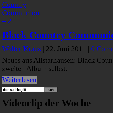
Black Country Communio
Walter Kraus
|
22. Juni 2011
|
0 Com
Neues aus Allstarhausen: Black Coun
zweiten Album selbst.
Weiterlesen
Videoclip der Woche