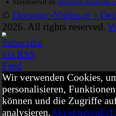
Slaytheevil
zu
Angelus Apatrida 
©
Demonic-Nights.at – De
2026. All rights reserved.
W
Wir verwenden Cookies, um
personalisieren, Funktionen
können und die Zugriffe au
analysieren.
Akzeptieren
Erf