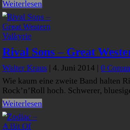
Weiterlesen
Rival Sons – Great Weste
Walter Kraus
|
4. Juni 2014
|
0 Comm
Wie kaum eine zweite Band halten Ri
Rock’n’Roll hoch. Schwerer, bluesige
Weiterlesen