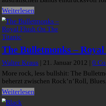
Weiterlesen
The Bulletmonks – Royal 
Walter Kraus
|
21. Januar 2012
|
0 C
More rock, less bullshit: The Bulle
beherzt zwischen Rock’n’Roll, Blue
Weiterlesen