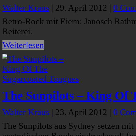
Walter Kraus
|
29. April 2012
|
0 Com
Retro-Rock mit Eiern: Janosch Rathm
Reiterei.
Weiterlesen
The Sunpilots – King Of
Walter Kraus
|
23. April 2012
|
0 Com
The Sunpilots aus Sydney setzen mit 
australischen Bands eindrucksvoll for