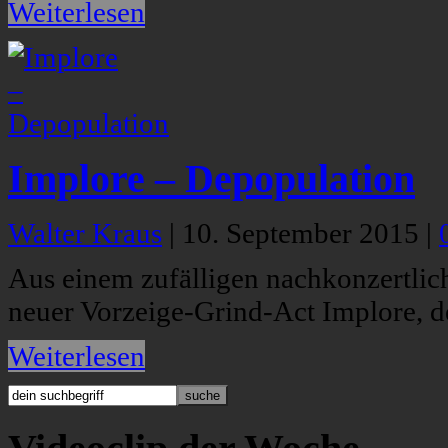
Weiterlesen
Implore – Depopulation
Walter Kraus
|
10. September 2015
|
Aus einem zufälligen nachkonzertli
neuer Vorzeige-Grind-Act Implore, 
Weiterlesen