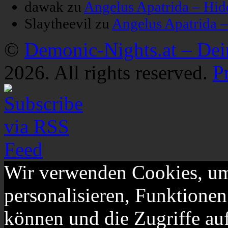
dawak
zu
Angelus Apatrida – Hid
Slaytheevil
zu
Angelus Apatrida 
©
Demonic-Nights.at – De
2026. All rights reserved.
P
Wir verwenden Cookies, um
personalisieren, Funktionen
können und die Zugriffe au