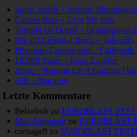
Spirit Adrift – Infinite Illuminatio
Cancer Bats – Give Me Dirt
Temple Of Dread – Dreadspawn 
Din Of Celestial Birds – Takeoff
Phantom Corporation / Catbreat
10,000 Years – Esox Lucifer
Zerre – Rotting On A Golden Thr
Allt – Ataraxia
Letzte Kommentare
Belzebub
zu
EUROBLAST FESTIV
Max Gregorio
zu
EUROBLAST FE
carnage9
zu
EUROBLAST FESTIV