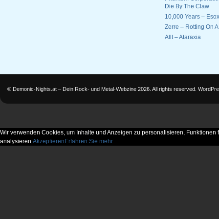
Die By The Claw
10,000 Years – Esox
Zerre – Rotting On 
Allt – Ataraxia
©
Demonic-Nights.at – Dein Rock- und Metal-Webzine
2026. All rights reserved.
WordPre
Wir verwenden Cookies, um Inhalte und Anzeigen zu personalisieren, Funktionen f
analysieren.
Akzeptieren
Erfahren Sie mehr