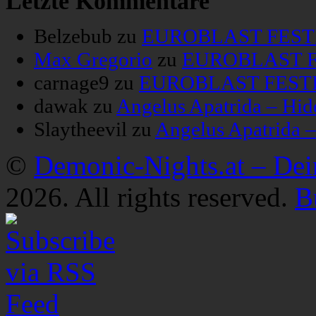
Letzte Kommentare
Belzebub
zu
EUROBLAST FESTIV
Max Gregorio
zu
EUROBLAST FE
carnage9
zu
EUROBLAST FESTIV
dawak
zu
Angelus Apatrida – Hid
Slaytheevil
zu
Angelus Apatrida 
©
Demonic-Nights.at – De
2026. All rights reserved.
B