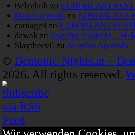
Belzebub
zu
EUROBLAST FESTIV
Max Gregorio
zu
EUROBLAST FE
carnage9
zu
EUROBLAST FESTIV
dawak
zu
Angelus Apatrida – Hid
Slaytheevil
zu
Angelus Apatrida 
©
Demonic-Nights.at – De
2026. All rights reserved.
W
Wir verwenden Cookies, um