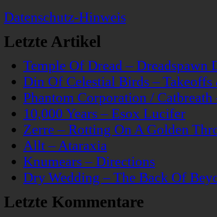
Datenschutz-Hinweis
Letzte Artikel
Temple Of Dread – Dreadspawn 
Din Of Celestial Birds – Takeoff
Phantom Corporation / Catbreat
10,000 Years – Esox Lucifer
Zerre – Rotting On A Golden Thr
Allt – Ataraxia
Knumears – Directions
Dry Wedding – The Back Of Bey
Letzte Kommentare