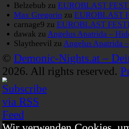
Belzebub
zu
EUROBLAST FESTIV
Max Gregorio
zu
EUROBLAST FE
carnage9
zu
EUROBLAST FESTIV
dawak
zu
Angelus Apatrida – Hid
Slaytheevil
zu
Angelus Apatrida 
©
Demonic-Nights.at – De
2026. All rights reserved.
P
Wir verwenden Cookies, um