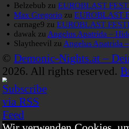
Belzebub
zu
EUROBLAST FESTIV
Max Gregorio
zu
EUROBLAST FE
carnage9
zu
EUROBLAST FESTIV
dawak
zu
Angelus Apatrida – Hid
Slaytheevil
zu
Angelus Apatrida 
©
Demonic-Nights.at – De
2026. All rights reserved.
B
Wir verwenden Cookies, um