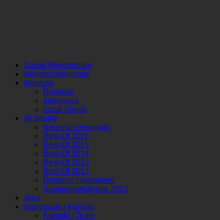
Social Newsstream
Neuerscheinungen
Magazin
Reviews
Interviews
Local Bands
@ Spotify
Neuerscheinungen
Best-Of 2016
Best-Of 2015
Best-Of 2014
Best-Of 2013
Best-Of 2012
Demonic Halloween
Summerpokalypse 2015
Jobs
Impressum / Kontakt
Kontakt / Team