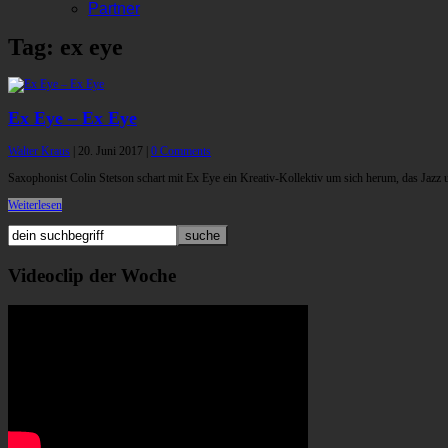
Partner
Tag: ex eye
Ex Eye – Ex Eye
Walter Kraus
|
20. Juni 2017
|
0 Comments
Saxophonist Colin Stetson schart mit Ex Eye ein Kreativ-Kollektiv um sich herum, das Jazz 
Weiterlesen
Videoclip der Woche