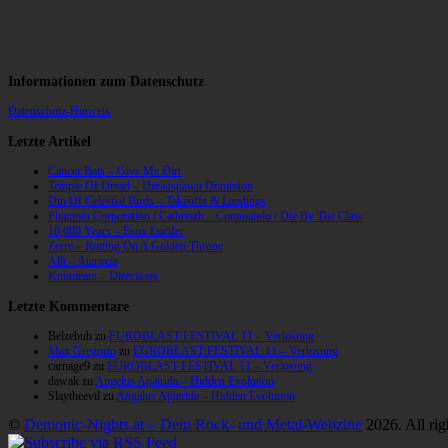
Informationen zum Datenschutz
Datenschutz-Hinweis
Letzte Artikel
Cancer Bats – Give Me Dirt
Temple Of Dread – Dreadspawn Dominion
Din Of Celestial Birds – Takeoffs & Landings
Phantom Corporation / Catbreath – Commando / Die By The Claw
10,000 Years – Esox Lucifer
Zerre – Rotting On A Golden Throne
Allt – Ataraxia
Knumears – Directions
Letzte Kommentare
Belzebub
zu
EUROBLAST FESTIVAL 11 – Verlosung
Max Gregorio
zu
EUROBLAST FESTIVAL 11 – Verlosung
carnage9
zu
EUROBLAST FESTIVAL 11 – Verlosung
dawak
zu
Angelus Apatrida – Hidden Evolution
Slaytheevil
zu
Angelus Apatrida – Hidden Evolution
©
Demonic-Nights.at – Dein Rock- und Metal-Webzine
2026. All rig