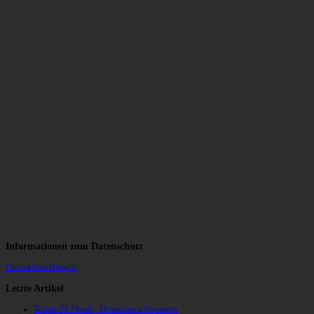
Informationen zum Datenschutz
Datenschutz-Hinweis
Letzte Artikel
Temple Of Dread – Dreadspawn Dominion