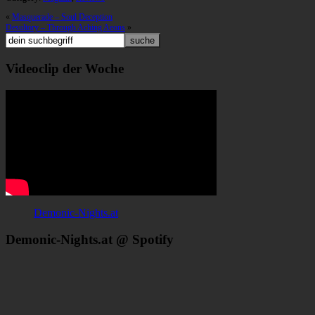
«
Masquerade – Soul Deception
Desultory – Through Aching Aeons
»
Videoclip der Woche
Demonic-Nights.at
Demonic-Nights.at @ Spotify