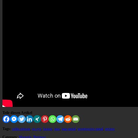
Teile diesen Artikel
Tags:
colin stetson
,
ex eye
,
fusion
,
jazz
,
jazz metal
,
progressive metal
,
review
Category
:
Magazin
,
Reviews