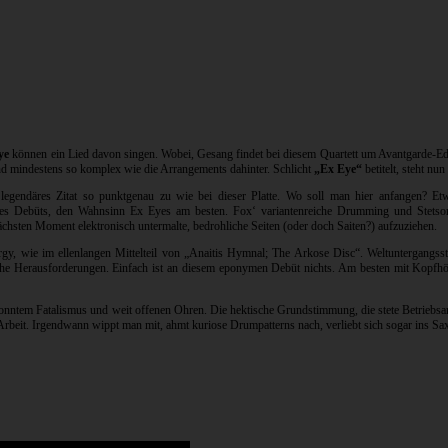
ye
können ein Lied davon singen. Wobei, Gesang findet bei diesem Quartett um Avantgarde-Ed
ind mindestens so komplex wie die Arrangements dahinter. Schlicht
„Ex Eye“
betitelt, steht nu
legendäres Zitat so punktgenau zu wie bei dieser Platte. Wo soll man hier anfangen? Etwa
ieses Debüts, den Wahnsinn Ex Eyes am besten. Fox‘ variantenreiche Drumming und Stetsons
hsten Moment elektronisch untermalte, bedrohliche Seiten (oder doch Saiten?) aufzuziehen.
iturgy, wie im ellenlangen Mittelteil von „Anaitis Hymnal; The Arkose Disc“. Weltuntergan
che Herausforderungen. Einfach ist an diesem eponymen Debüt nichts. Am besten mit Kopfhöre
tem Fatalismus und weit offenen Ohren. Die hektische Grundstimmung, die stete Betriebsamk
beit. Irgendwann wippt man mit, ahmt kuriose Drumpatterns nach, verliebt sich sogar ins Sax