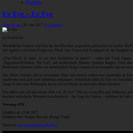
Partner
Ex Eye – Ex Eye
Walter Kraus
|
20. Juni 2017
|
0 Comments
(c) Scott Irvine
Musikalische Grenzen sind dazu da, durchbrochen, ja geradezu pulverisiert zu werden.
Ex E
sich irgendwo zwischen Progressive Metal, Jazz, Fusion und Avantgarde ab, die Songtitel s
„Über Musik zu reden, ist wie über Architektur zu tanzen“ – selten traf Frank Zappas 
„Opposition/Perhelion; The Coil“, mit zwölfeinhalb Minuten Spielzeit längster Track d
Doublebass-Attacken treffen auf nachdenkliche King-Crimson-Zwischenspiele, nur um im näc
Das Album befindet sich in konstantem Fluss und erinnert stellenweise tatsächlich an L
rundherum sind auch nicht unbedingt entspannter. Wiederholt stellen Ex Eye vor beträchtli
Songs in stets neue Richtungen, lassen clevere Details am laufenden Band erkennen.
Wie nähert man sich also einem Werk wie „Ex Eye“? Mit ein wenig Mut zum Wahnsinn, gekonn
durchaus melodische Momente zwischendurch – das Auge des Sturms – entlohnen für harte Ar
Wertung: 8/10
Erhältlich ab: 23.06.2017
Erhältlich über: Relapse Records (Rough Trade)
Facebook:
www.facebook.com/ExEye/