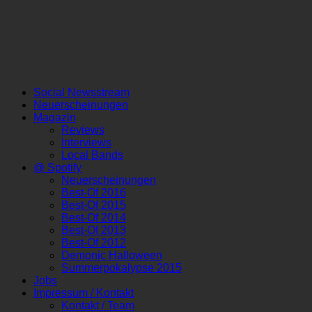
Social Newsstream
Neuerscheinungen
Magazin
Reviews
Interviews
Local Bands
@ Spotify
Neuerscheinungen
Best-Of 2016
Best-Of 2015
Best-Of 2014
Best-Of 2013
Best-Of 2012
Demonic Halloween
Summerpokalypse 2015
Jobs
Impressum / Kontakt
Kontakt / Team