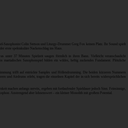
el-Saxophonist Colin Stetson und Liturgy-Drummer Greg Fox keinen Platz. Ihr Sound spielt
n der erste spektakuläre Nackenschlag ins Haus.
s unter 37 Minuten Spielzeit saugen förmlich in ihren Bann. Vielleicht veranschaulicht
 martialisches Saxophonspiel bilden ein wildes, heftig zuckendes Fundament. Plötzliche
gsstimmung trifft auf entrückte Samples und Höllendrumming. Die beiden kürzeren Nummern
rn und Airdrums erlebt, tragen die einzelnen Kapitel der in sich bereits widersprüchlichen
eit machen anfangs nervös, ergeben mit fortlaufender Spieldauer jedoch Sinn. Feinsinnige,
ophon. Anstrengend aber lohnenswert – ein kleiner Monolith mit großem Potential.