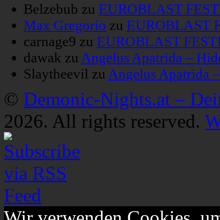
Belzebub
zu
EUROBLAST FESTIV
Max Gregorio
zu
EUROBLAST FE
carnage9
zu
EUROBLAST FESTIV
dawak
zu
Angelus Apatrida – Hid
Slaytheevil
zu
Angelus Apatrida 
©
Demonic-Nights.at – De
2026. All rights reserved.
W
Wir verwenden Cookies, um