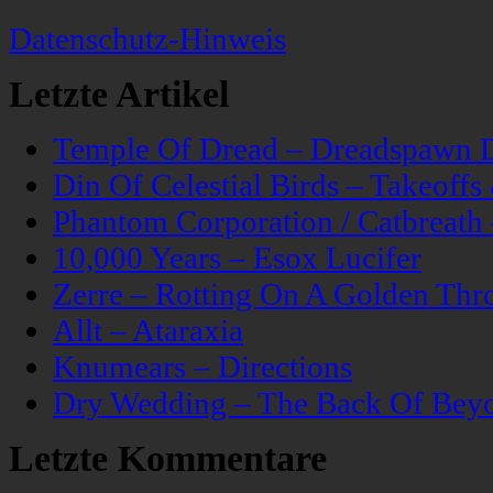
Datenschutz-Hinweis
Letzte Artikel
Temple Of Dread – Dreadspawn 
Din Of Celestial Birds – Takeoff
Phantom Corporation / Catbreat
10,000 Years – Esox Lucifer
Zerre – Rotting On A Golden Thr
Allt – Ataraxia
Knumears – Directions
Dry Wedding – The Back Of Bey
Letzte Kommentare