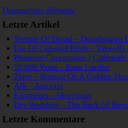
Datenschutz-Hinweis
Letzte Artikel
Temple Of Dread – Dreadspawn 
Din Of Celestial Birds – Takeoff
Phantom Corporation / Catbreat
10,000 Years – Esox Lucifer
Zerre – Rotting On A Golden Thr
Allt – Ataraxia
Knumears – Directions
Dry Wedding – The Back Of Bey
Letzte Kommentare