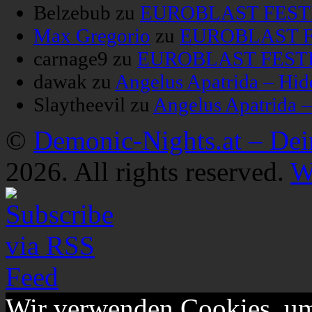
Belzebub
zu
EUROBLAST FESTIV
Max Gregorio
zu
EUROBLAST FE
carnage9
zu
EUROBLAST FESTIV
dawak
zu
Angelus Apatrida – Hid
Slaytheevil
zu
Angelus Apatrida 
©
Demonic-Nights.at – De
2026. All rights reserved.
W
Wir verwenden Cookies, um