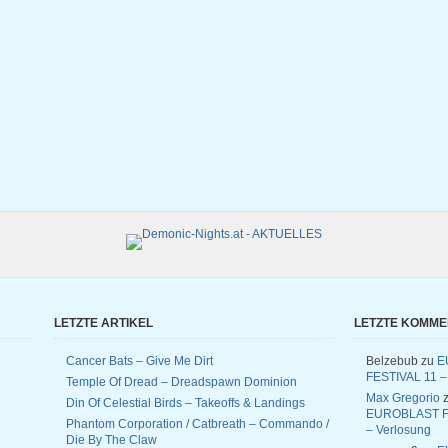
LETZTE ARTIKEL
LETZTE KOMM
Cancer Bats – Give Me Dirt
Belzebub
zu
E
FESTIVAL 11 –
Temple Of Dread – Dreadspawn Dominion
Max Gregorio
z
Din Of Celestial Birds – Takeoffs & Landings
EUROBLAST F
Phantom Corporation / Catbreath – Commando /
– Verlosung
Die By The Claw