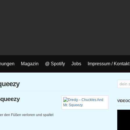
nungen
Magazin
@ Spotify
Jobs
Impressum / Kontakt
squeezy
Squeezy
VIDEO
ter den Füßen verloren und spaltet