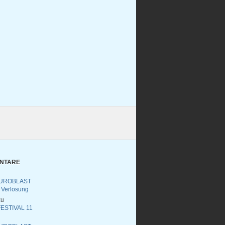
ENTARE
UROBLAST
 Verlosung
u
ESTIVAL 11