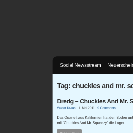
Social Newsstream
Neuerschei
Tag: chuckles and mr. 
Dredg – Chuckles And Mr. 
Walter Kraus
|
1. Mai 2011
|
0 Comments
Das Quartett aus Kalifornien hat den Boden un
mit “Chuckles And Mr. Squeezy” die Lager.
weiterlesen