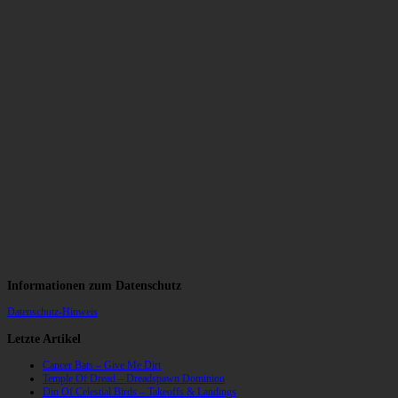
Informationen zum Datenschutz
Datenschutz-Hinweis
Letzte Artikel
Cancer Bats – Give Me Dirt
Temple Of Dread – Dreadspawn Dominion
Din Of Celestial Birds – Takeoffs & Landings