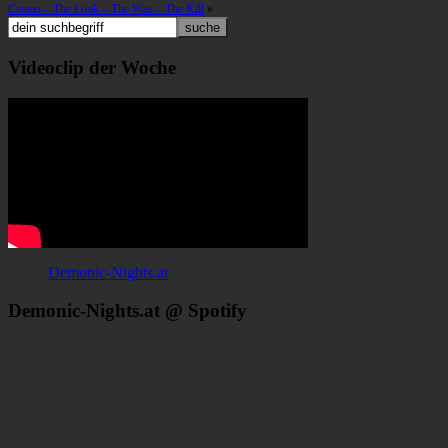
Centao – The Look – The Wait – The Kill
»
Videoclip der Woche
Demonic-Nights.at
Demonic-Nights.at @ Spotify