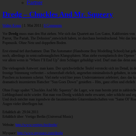
Partner
Dredg – Chuckles And Mr. Squeezy
Walter Kraus
|
1. Mai 2011
|
0 Comments
Vor
Dredg
muss man den Hut ziehen. Wie sich das Quartett aus Los Gatos, Kalifornien von 
Parrot, The Pariah, The Delusion“
entwickelt haben, ist durchaus beeindruckend. Wer das le
Popmusik. Ohne Netz und doppelten Boden.
Erst einmal tief durchatmen: Dan The Automator (Handsome Boy Modelling School) hat geholfe
noch, allerdings in semi-radiotauglichen Klangsphären. Man ziehe exemplarisch den Opener
vor allem wenn in “Where I’ll End Up” dem Schlager gehuldigt wird. Darf man das denn noc
Die vielsagende Antwort: man kann. Der sprichwörtliche Teufel versteckt sich im Detail, in 
frostige Stimmung verbreitet – schmerzhaft ehrlich, angenehm minimalistisch gehalten, in se
Puschen zu kommen scheint. Viel mehr wird hier jenes Understatement zelebriert, dass das ka
dramatisch inszenierten Hatscher “Sun Goes Down” genießen – Hits, ganz offen und ehrlich z
Ohne Frage spaltet “Chuckles And Mr. Squeezy” die Lager, wie man bereits jetzt in zahlre
Lieblingsband nicht wieder. Hat man von Dredg wirklich mehr erwartet, oder schlicht und e
Und doch möchte man irgendwie die faszinierenden Gitarrenlandschaften von “Same Ol’ Road
Augen vieler überflogen hat.
Erhältlich ab: 29.04.2011
Erhältlich über: Vertigo Berlin (Universal Music)
Website:
http://www.vertigo.fm/dredg/
Myspace:
http://www.myspace.com/dredg