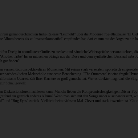
ihrem genial durchdachten Indie-Release “Leitmotif” über die Modern-Prog-Blaupause “El Cie
tzte Album bereits als zu ‘massenkompatibel’ empfunden hat, darf es nun mit der Angst zu tu
n Dredg in neondüstere Outfits zu stecken und sämtliche Widersprüche hervorzukehren, die sic
 “Another Tribe” heran mit seinen Strings aus der Dose und dem synthetischen Basslauf neb
h gut finden?
den vermeintlich unspektakulären Momenten. Mit seinen stark verzerrten, sporadisch eingesetzt
iner nachdenklichen Melancholie eine echte Bereicherung. “The Ornament” ist eine fragile Hymn
lifornische Quartett Zeit ihrer Karriere so groß gemacht hat. Wer es direkter mag, darf die S
ur Schau gestellt.
ichen Diskussionsforen nachlesen kann. Manche lieben die Kompromisslosigkeit gen Düster-Pop
rgreifend ein gänzlich anderes Album? Wenn man sich mit den Songs näher auseinandersetzt, wi
” und “Bug Eyes” zurück. Vielleicht beim nächsten Mal. Clever und stark inszeniert ist “Ch