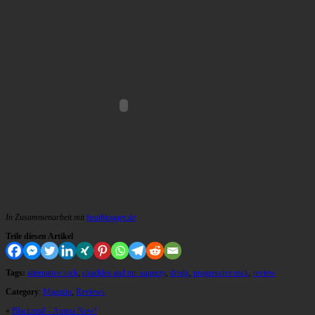
In Zusammenarbeit mit
beatblogger.de
Teile diesen Artikel
Tags:
alternative rock
,
chuckles and mr. squeezy
,
dredg
,
progressive rock
,
review
Category
:
Magazin
,
Reviews
«
Blackmail – Anima Now!