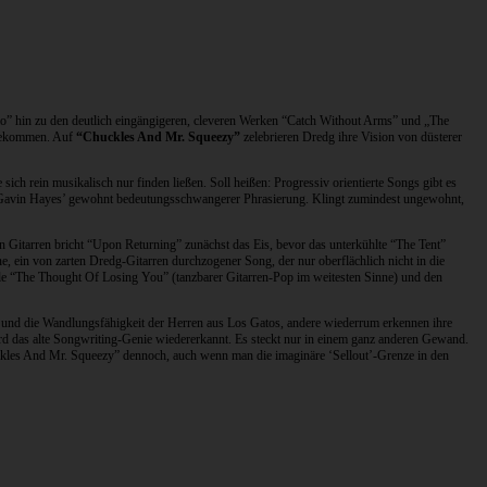
lo” hin zu den deutlich eingängigeren, cleveren Werken “Catch Without Arms” und „The
n bekommen. Auf
“Chuckles And Mr. Squeezy”
zelebrieren Dredg ihre Vision von düsterer
h rein musikalisch nur finden ließen. Soll heißen: Progressiv orientierte Songs gibt es
st Gavin Hayes’ gewohnt bedeutungsschwangerer Phrasierung. Klingt zumindest ungewohnt,
en Gitarren bricht “Upon Returning” zunächst das Eis, bevor das unterkühlte “The Tent”
e, ein von zarten Dredg-Gitarren durchzogener Song, der nur oberflächlich nicht in die
ingle “The Thought Of Losing You” (tanzbarer Gitarren-Pop im weitesten Sinne) und den
 und die Wandlungsfähigkeit der Herren aus Los Gatos, andere wiederrum erkennen ihre
rd das alte Songwriting-Genie wiedererkannt. Es steckt nur in einem ganz anderen Gewand.
uckles And Mr. Squeezy” dennoch, auch wenn man die imaginäre ‘Sellout’-Grenze in den