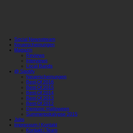
Social Newsstream
Neuerscheinungen
Magazin
Reviews
Interviews
Local Bands
@ Spotify
Neuerscheinungen
Best-Of 2016
Best-Of 2015
Best-Of 2014
Best-Of 2013
Best-Of 2012
Demonic Halloween
Summerpokalypse 2015
Jobs
Impressum / Kontakt
Kontakt / Team