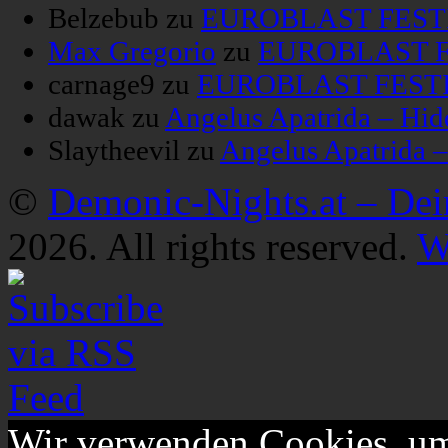
Belzebub
zu
EUROBLAST FESTIV
Max Gregorio
zu
EUROBLAST FE
carnage9
zu
EUROBLAST FESTIV
dawak
zu
Angelus Apatrida – Hid
Slaytheevil
zu
Angelus Apatrida 
©
Demonic-Nights.at – De
2026. All rights reserved.
W
Wir verwenden Cookies, um