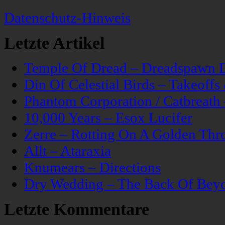
Datenschutz-Hinweis
Letzte Artikel
Temple Of Dread – Dreadspawn 
Din Of Celestial Birds – Takeoff
Phantom Corporation / Catbreat
10,000 Years – Esox Lucifer
Zerre – Rotting On A Golden Thr
Allt – Ataraxia
Knumears – Directions
Dry Wedding – The Back Of Bey
Letzte Kommentare