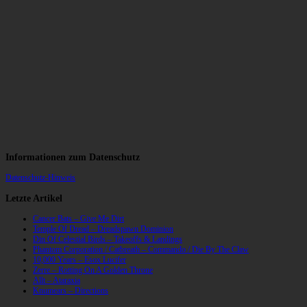
Informationen zum Datenschutz
Datenschutz-Hinweis
Letzte Artikel
Cancer Bats – Give Me Dirt
Temple Of Dread – Dreadspawn Dominion
Din Of Celestial Birds – Takeoffs & Landings
Phantom Corporation / Catbreath – Commando / Die By The Claw
10,000 Years – Esox Lucifer
Zerre – Rotting On A Golden Throne
Allt – Ataraxia
Knumears – Directions