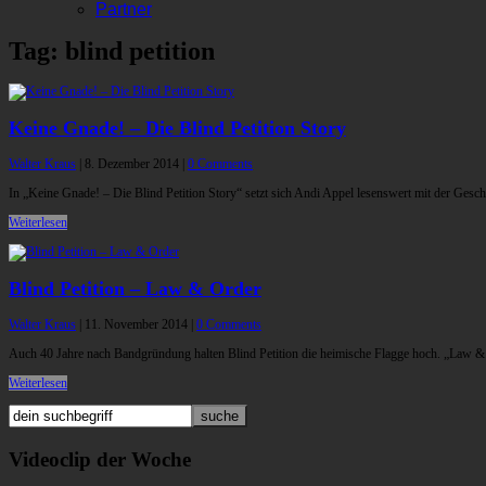
Partner
Tag: blind petition
Keine Gnade! – Die Blind Petition Story
Walter Kraus
|
8. Dezember 2014
|
0 Comments
In „Keine Gnade! – Die Blind Petition Story“ setzt sich Andi Appel lesenswert mit der Gesch
Weiterlesen
Blind Petition – Law & Order
Walter Kraus
|
11. November 2014
|
0 Comments
Auch 40 Jahre nach Bandgründung halten Blind Petition die heimische Flagge hoch. „Law & 
Weiterlesen
Videoclip der Woche