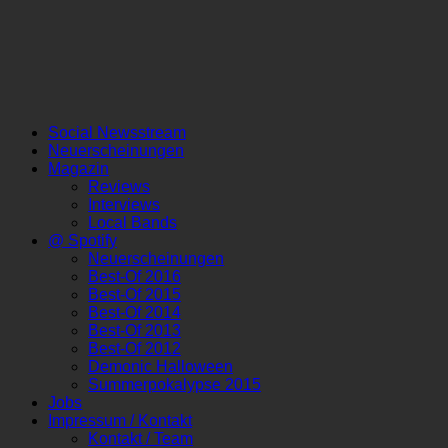
Social Newsstream
Neuerscheinungen
Magazin
Reviews
Interviews
Local Bands
@ Spotify
Neuerscheinungen
Best-Of 2016
Best-Of 2015
Best-Of 2014
Best-Of 2013
Best-Of 2012
Demonic Halloween
Summerpokalypse 2015
Jobs
Impressum / Kontakt
Kontakt / Team