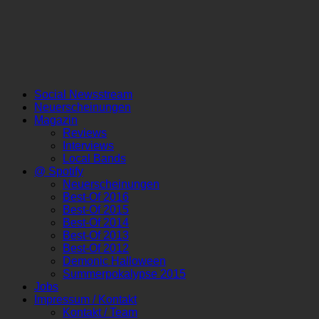
Social Newsstream
Neuerscheinungen
Magazin
Reviews
Interviews
Local Bands
@ Spotify
Neuerscheinungen
Best-Of 2016
Best-Of 2015
Best-Of 2014
Best-Of 2013
Best-Of 2012
Demonic Halloween
Summerpokalypse 2015
Jobs
Impressum / Kontakt
Kontakt / Team