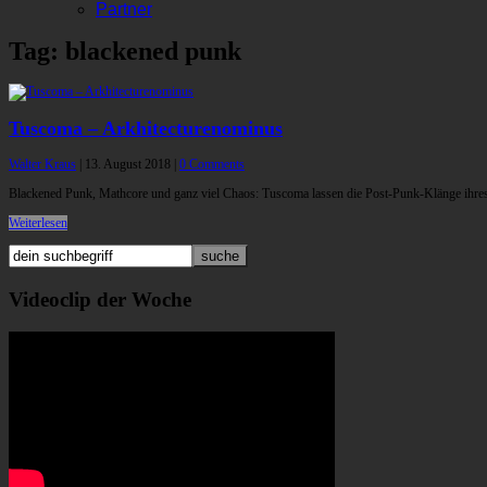
Partner
Tag: blackened punk
Tuscoma – Arkhitecturenominus
Walter Kraus
|
13. August 2018
|
0 Comments
Blackened Punk, Mathcore und ganz viel Chaos: Tuscoma lassen die Post-Punk-Klänge ihres 
Weiterlesen
Videoclip der Woche