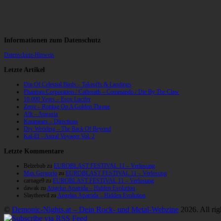
Informationen zum Datenschutz
Datenschutz-Hinweis
Letzte Artikel
Din Of Celestial Birds – Takeoffs & Landings
Phantom Corporation / Catbreath – Commando / Die By The Claw
10,000 Years – Esox Lucifer
Zerre – Rotting On A Golden Throne
Allt – Ataraxia
Knumears – Directions
Dry Wedding – The Back Of Beyond
Kal-El – Astral Voyager Vol. 2
Letzte Kommentare
Belzebub
zu
EUROBLAST FESTIVAL 11 – Verlosung
Max Gregorio
zu
EUROBLAST FESTIVAL 11 – Verlosung
carnage9
zu
EUROBLAST FESTIVAL 11 – Verlosung
dawak
zu
Angelus Apatrida – Hidden Evolution
Slaytheevil
zu
Angelus Apatrida – Hidden Evolution
©
Demonic-Nights.at – Dein Rock- und Metal-Webzine
2026. All rig