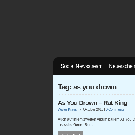
Social Newsstream
Neuerschei
Tag: as you drown
As You Drown – Rat King
Walter Kraus
|
7. Oktober 2011
|
0 Comments
Auch auf ihrem zweiten Album ballern As You
ins weite Genre-Rund.
weiterlesen