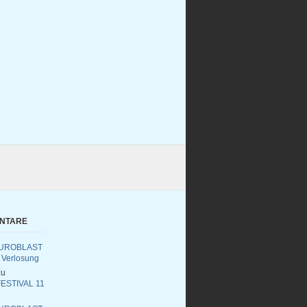
ENTARE
UROBLAST
 Verlosung
u
ESTIVAL 11