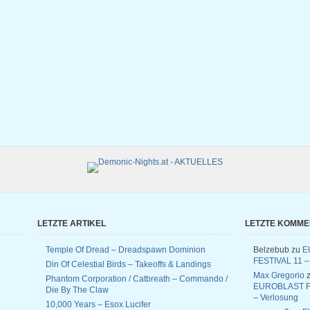
LETZTE ARTIKEL
LETZTE KOMM
Temple Of Dread – Dreadspawn Dominion
Belzebub
zu
E
FESTIVAL 11 –
Din Of Celestial Birds – Takeoffs & Landings
Max Gregorio
z
Phantom Corporation / Catbreath – Commando /
EUROBLAST F
Die By The Claw
– Verlosung
10,000 Years – Esox Lucifer