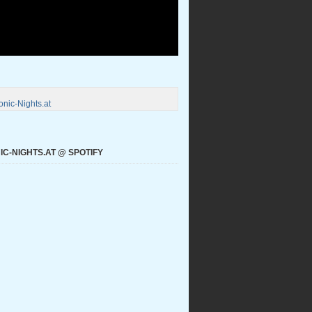
nic-Nights.at
C-NIGHTS.AT @ SPOTIFY