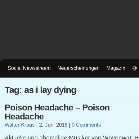
Social Newsstream
Neuerscheinungen
Magazin
@ 
Tag: as i lay dying
Poison Headache – Poison
Headache
Walter Kraus
|
2. Juni 2016
|
0 Comments
Aktuelle und ehemalige Musiker von Wovenwar, He