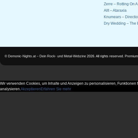
Zerre – Rotting On 
Allt – Ataraxia
Knumears – Directi
Dry Wedding – The 
©
Demonic-Nights.at – Dein Rock- und Metal-Webzine
2026. All rights reserved.
Premium
Wir verwenden Cookies, um Inhalte und Anzeigen zu personalisieren, Funktionen f
analysieren.
Akzeptieren
Erfahren Sie mehr