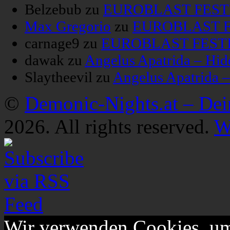
Belzebub
zu
EUROBLAST FESTIV
Max Gregorio
zu
EUROBLAST FE
carnage9
zu
EUROBLAST FESTIV
dawak
zu
Angelus Apatrida – Hid
Slaytheevil
zu
Angelus Apatrida 
©
Demonic-Nights.at – De
2026. All rights reserved.
W
Wir verwenden Cookies, um