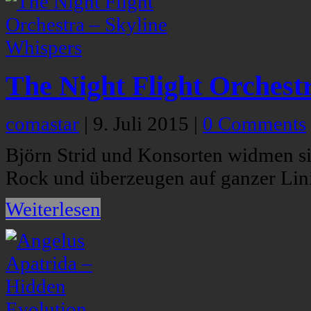
The Night Flight Orchest
comastar
|
9. Juli 2015
|
0 Comments
Björn Strid und Konsorten widmen sic
Rock und überzeugen auf ganzer Lini
Weiterlesen