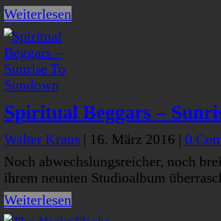
Weiterlesen
Spiritual Beggars – Sunr
Walter Kraus
|
16. März 2016
|
0 Co
Noch abwechslungsreicher, noch breit
ihrem neunten Studioalbum überrasche
Weiterlesen