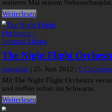
weiteres Mal seinem Nebenschauplat
Weiterlesen
The Night Flight Orchestr
comastar
|
25. Juni 2012
|
0 Commen
Mit The Night Flight Orchestra vers
und treffen sofort ins Schwarze.
Weiterlesen