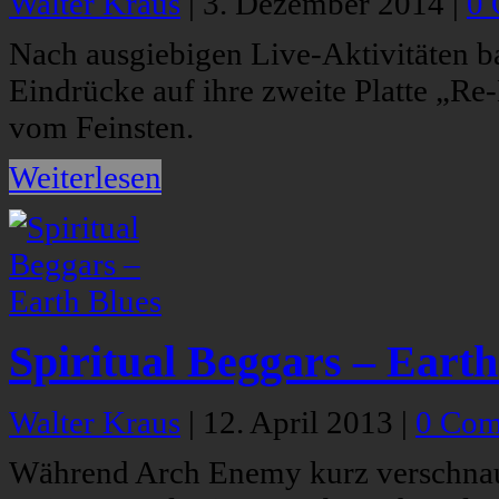
Walter Kraus
|
3. Dezember 2014
|
0
Nach ausgiebigen Live-Aktivitäten 
Eindrücke auf ihre zweite Platte „R
vom Feinsten.
Weiterlesen
Spiritual Beggars – Earth
Walter Kraus
|
12. April 2013
|
0 Com
Während Arch Enemy kurz verschnau