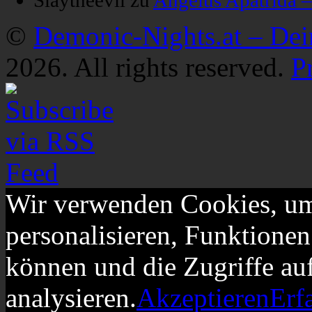
Slaytheevil
zu
Angelus Apatrida 
©
Demonic-Nights.at – De
2026. All rights reserved.
P
Wir verwenden Cookies, um
personalisieren, Funktionen
können und die Zugriffe au
analysieren.
Akzeptieren
Erf