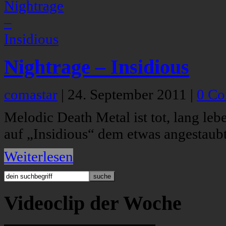
Nightrage – Insidious
comastar
|
24. September 2011
|
0 C
Melodic Death Metal ist tot, lang le
auf „Insidious“ dem etwas angestaub
Weiterlesen
Videoclip der Woche