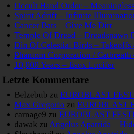
Occult Hand Order – Meaningle
Spirit Adrift – Infinite Illuminatio
Cancer Bats – Give Me Dirt
Temple Of Dread – Dreadspawn 
Din Of Celestial Birds – Takeoff
Phantom Corporation / Catbreat
10,000 Years – Esox Lucifer
Letzte Kommentare
Belzebub
zu
EUROBLAST FESTIV
Max Gregorio
zu
EUROBLAST FE
carnage9
zu
EUROBLAST FESTIV
dawak
zu
Angelus Apatrida – Hid