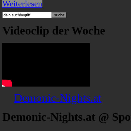
Weiterlesen
Videoclip der Woche
Demonic-Nights.at
Demonic-Nights.at @ Spo