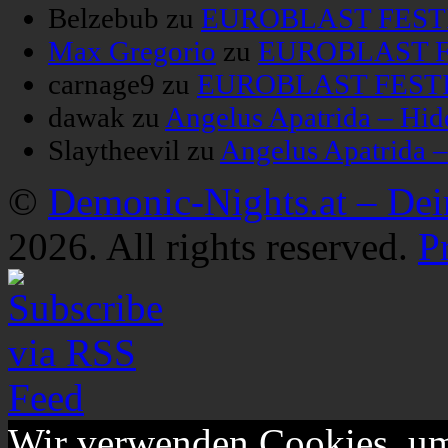
Belzebub
zu
EUROBLAST FESTIV
Max Gregorio
zu
EUROBLAST FE
carnage9
zu
EUROBLAST FESTIV
dawak
zu
Angelus Apatrida – Hid
Slaytheevil
zu
Angelus Apatrida 
©
Demonic-Nights.at – De
2026. All rights reserved.
P
Wir verwenden Cookies, um