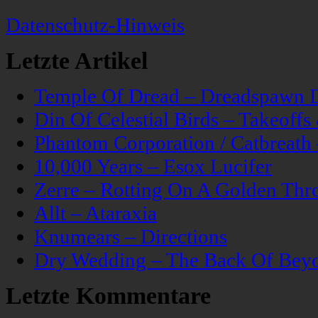
Datenschutz-Hinweis
Letzte Artikel
Temple Of Dread – Dreadspawn 
Din Of Celestial Birds – Takeoff
Phantom Corporation / Catbreat
10,000 Years – Esox Lucifer
Zerre – Rotting On A Golden Thr
Allt – Ataraxia
Knumears – Directions
Dry Wedding – The Back Of Bey
Letzte Kommentare