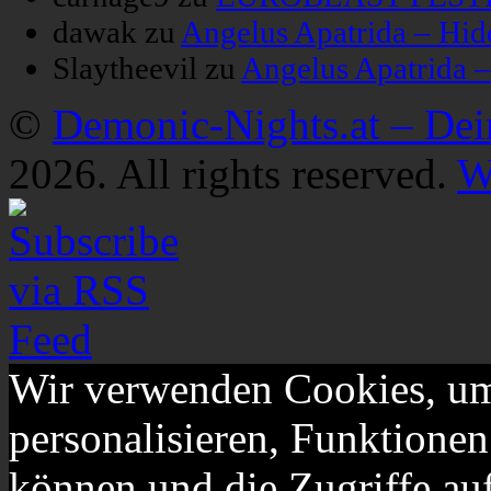
dawak
zu
Angelus Apatrida – Hid
Slaytheevil
zu
Angelus Apatrida 
©
Demonic-Nights.at – De
2026. All rights reserved.
W
Wir verwenden Cookies, um
personalisieren, Funktionen
können und die Zugriffe au