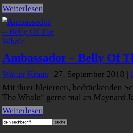
Weiterlesen
Ambassador – Belly Of T
Walter Kraus
|
27. September 2018
|
Mit ihrer bleiernen, bedrückenden S
The Whale“ gerne mal an Maynard J
Weiterlesen