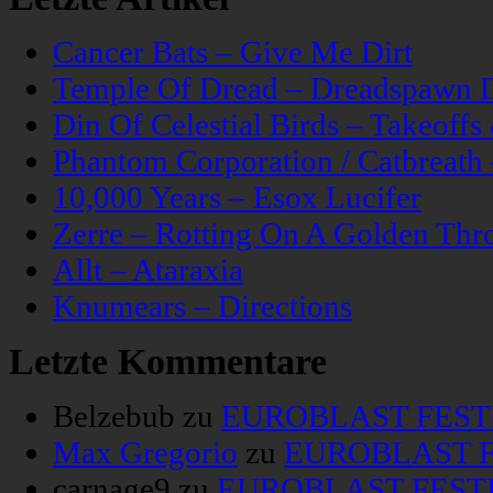
Cancer Bats – Give Me Dirt
Temple Of Dread – Dreadspawn 
Din Of Celestial Birds – Takeoff
Phantom Corporation / Catbreat
10,000 Years – Esox Lucifer
Zerre – Rotting On A Golden Thr
Allt – Ataraxia
Knumears – Directions
Letzte Kommentare
Belzebub
zu
EUROBLAST FESTIV
Max Gregorio
zu
EUROBLAST FE
carnage9
zu
EUROBLAST FESTIV