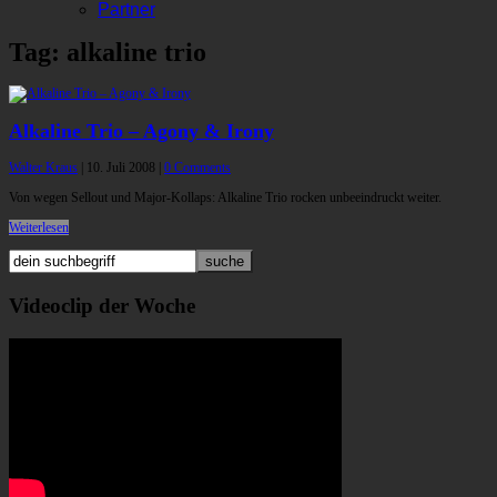
Partner
Tag: alkaline trio
Alkaline Trio – Agony & Irony
Walter Kraus
|
10. Juli 2008
|
0 Comments
Von wegen Sellout und Major-Kollaps: Alkaline Trio rocken unbeeindruckt weiter.
Weiterlesen
Videoclip der Woche