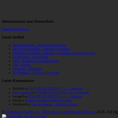
Informationen zum Datenschutz
Datenschutz-Hinweis
Letzte Artikel
Temple Of Dread – Dreadspawn Dominion
Din Of Celestial Birds – Takeoffs & Landings
Phantom Corporation / Catbreath – Commando / Die By The Claw
10,000 Years – Esox Lucifer
Zerre – Rotting On A Golden Throne
Allt – Ataraxia
Knumears – Directions
Dry Wedding – The Back Of Beyond
Letzte Kommentare
Belzebub
zu
EUROBLAST FESTIVAL 11 – Verlosung
Max Gregorio
zu
EUROBLAST FESTIVAL 11 – Verlosung
carnage9
zu
EUROBLAST FESTIVAL 11 – Verlosung
dawak
zu
Angelus Apatrida – Hidden Evolution
Slaytheevil
zu
Angelus Apatrida – Hidden Evolution
©
Demonic-Nights.at – Dein Rock- und Metal-Webzine
2026. All rig