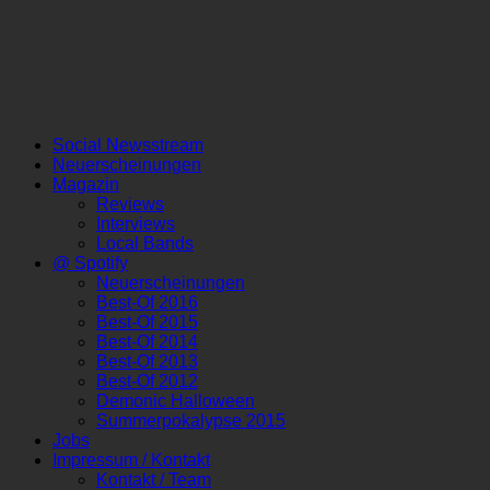
Social Newsstream
Neuerscheinungen
Magazin
Reviews
Interviews
Local Bands
@ Spotify
Neuerscheinungen
Best-Of 2016
Best-Of 2015
Best-Of 2014
Best-Of 2013
Best-Of 2012
Demonic Halloween
Summerpokalypse 2015
Jobs
Impressum / Kontakt
Kontakt / Team