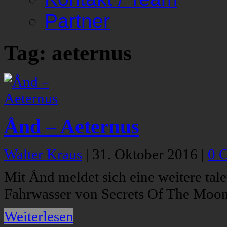
Partner
Tag: aeternus
Ånd – Aeternus
Walter Kraus
|
31. Oktober 2016
|
0 
Mit Ånd meldet sich eine weitere tal
Fahrwasser von Secrets Of The Moon
Weiterlesen