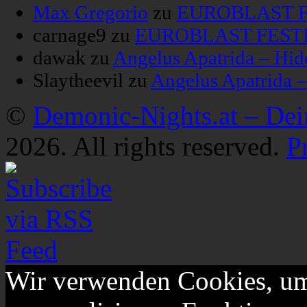
Max Gregorio
zu
EUROBLAST FE
carnage9
zu
EUROBLAST FESTIV
dawak
zu
Angelus Apatrida – Hid
Slaytheevil
zu
Angelus Apatrida 
©
Demonic-Nights.at – De
2026. All rights reserved.
P
Wir verwenden Cookies, um