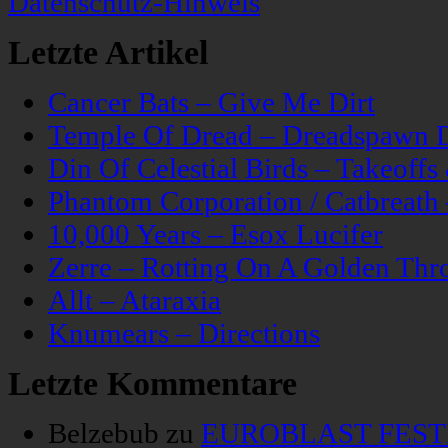
Datenschutz-Hinweis
Letzte Artikel
Cancer Bats – Give Me Dirt
Temple Of Dread – Dreadspawn 
Din Of Celestial Birds – Takeoff
Phantom Corporation / Catbreat
10,000 Years – Esox Lucifer
Zerre – Rotting On A Golden Thr
Allt – Ataraxia
Knumears – Directions
Letzte Kommentare
Belzebub
zu
EUROBLAST FESTIV