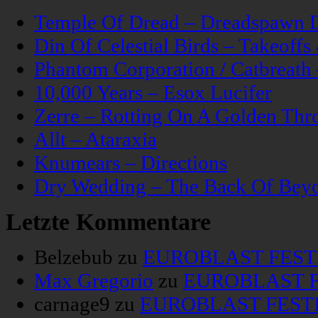
Temple Of Dread – Dreadspawn 
Din Of Celestial Birds – Takeoff
Phantom Corporation / Catbreat
10,000 Years – Esox Lucifer
Zerre – Rotting On A Golden Thr
Allt – Ataraxia
Knumears – Directions
Dry Wedding – The Back Of Bey
Letzte Kommentare
Belzebub
zu
EUROBLAST FESTIV
Max Gregorio
zu
EUROBLAST FE
carnage9
zu
EUROBLAST FESTIV