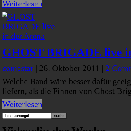
Weiterlesen
GHOST BRIGADE live in
comastar
|
26. Oktober 2011
|
2 Com
Welche Band wäre besser dafür geeig
liefern, als die Finnen von Ghost Bri
Weiterlesen