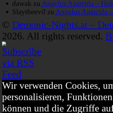
dawak
zu
Angelus Apatrida – Hid
Slaytheevil
zu
Angelus Apatrida 
©
Demonic-Nights.at – De
2026. All rights reserved.
B
Wir verwenden Cookies, um
personalisieren, Funktionen
können und die Zugriffe au