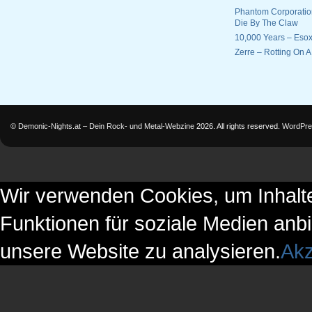
Phantom Corporatio
Die By The Claw
10,000 Years – Esox
Zerre – Rotting On 
©
Demonic-Nights.at – Dein Rock- und Metal-Webzine
2026. All rights reserved.
WordPre
Wir verwenden Cookies, um Inhalte
Funktionen für soziale Medien anbi
unsere Website zu analysieren.
Akz