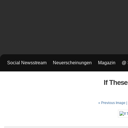
Social Newsstream
Neuerscheinungen
Magazin
@ 
If These
« Previous Image |