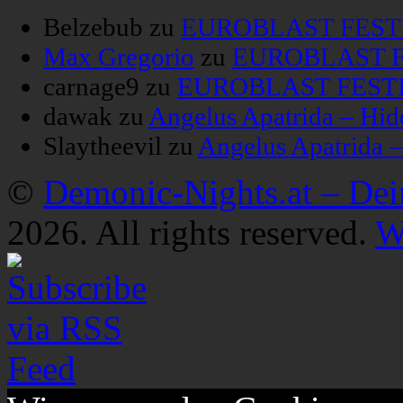
Belzebub
zu
EUROBLAST FESTIV
Max Gregorio
zu
EUROBLAST FE
carnage9
zu
EUROBLAST FESTIV
dawak
zu
Angelus Apatrida – Hid
Slaytheevil
zu
Angelus Apatrida 
©
Demonic-Nights.at – De
2026. All rights reserved.
W