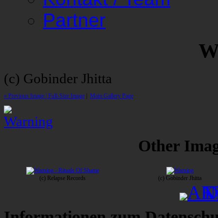
Partner
W
(c) Gobinder Jhitta
« Previous Image |
Full-Size Image
|
Main Gallery Page
Other Image
(c) Relapse Records
(c) Gobinder Jhitta
Informationen zum Datenschu