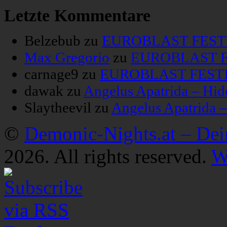
Letzte Kommentare
Belzebub
zu
EUROBLAST FESTIV
Max Gregorio
zu
EUROBLAST FE
carnage9
zu
EUROBLAST FESTIV
dawak
zu
Angelus Apatrida – Hid
Slaytheevil
zu
Angelus Apatrida 
©
Demonic-Nights.at – De
2026. All rights reserved.
W