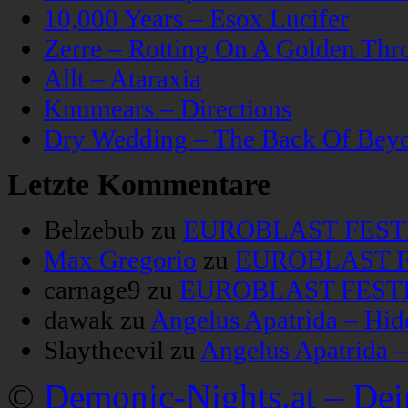
10,000 Years – Esox Lucifer
Zerre – Rotting On A Golden Thr
Allt – Ataraxia
Knumears – Directions
Dry Wedding – The Back Of Bey
Letzte Kommentare
Belzebub
zu
EUROBLAST FESTIV
Max Gregorio
zu
EUROBLAST FE
carnage9
zu
EUROBLAST FESTIV
dawak
zu
Angelus Apatrida – Hid
Slaytheevil
zu
Angelus Apatrida 
©
Demonic-Nights.at – De