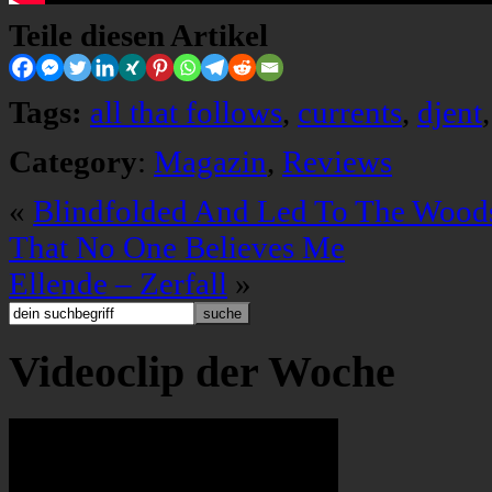
Teile diesen Artikel
Tags:
all that follows
,
currents
,
djent
Category
:
Magazin
,
Reviews
«
Blindfolded And Led To The Woods
That No One Believes Me
Ellende – Zerfall
»
Videoclip der Woche