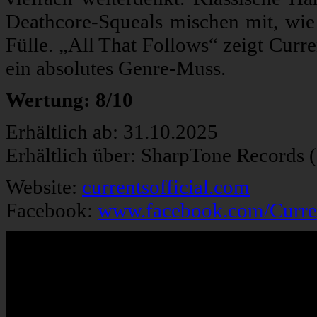
Deathcore-Squeals mischen mit, wie
Fülle. „All That Follows“ zeigt Curr
ein absolutes Genre-Muss.
Wertung: 8/10
Erhältlich ab: 31.10.2025
Erhältlich über: SharpTone Records 
Website:
currentsofficial.com
Facebook:
www.facebook.com/Curr