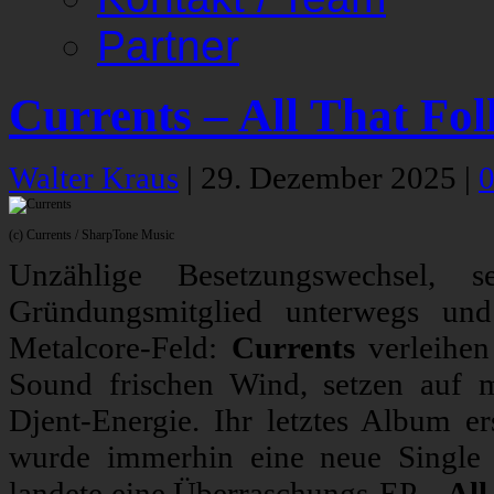
Partner
Currents – All That Fol
Walter Kraus
|
29. Dezember 2025
|
(c) Currents / SharpTone Music
Unzählige Besetzungswechsel, 
Gründungsmitglied unterwegs und
Metalcore-Feld:
Currents
verleihen
Sound frischen Wind, setzen auf me
Djent-Energie. Ihr letztes Album e
wurde immerhin eine neue Single 
landete eine Überraschungs-EP.
„All