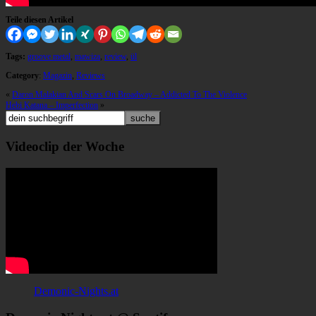
Teile diesen Artikel
Tags:
groove metal
,
mawiza
,
review
,
ül
Category
:
Magazin
,
Reviews
«
Daron Malakian And Scars On Broadway – Addicted To The Violence
Hebi Katana – Imperfection
»
Videoclip der Woche
Demonic-Nights.at