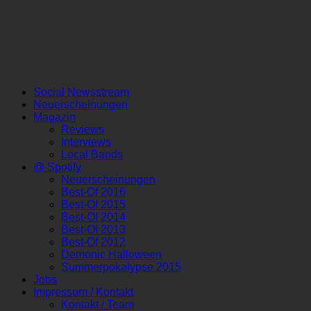
Social Newsstream
Neuerscheinungen
Magazin
Reviews
Interviews
Local Bands
@ Spotify
Neuerscheinungen
Best-Of 2016
Best-Of 2015
Best-Of 2014
Best-Of 2013
Best-Of 2012
Demonic Halloween
Summerpokalypse 2015
Jobs
Impressum / Kontakt
Kontakt / Team