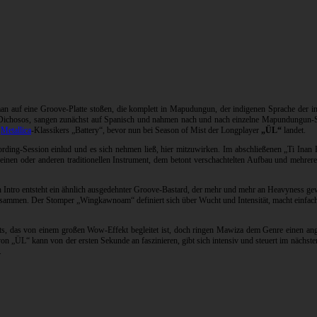
man auf eine Groove-Platte stoßen, die komplett in Mapudungun, der indigenen Sprache der 
s Dichosos, sangen zunächst auf Spanisch und nahmen nach und nach einzelne Mapundungun-
s
Metallica
-Klassikers „Battery“, bevor nun bei Season of Mist der Longplayer
„ÜL“
landet.
ording-Session einlud und es sich nehmen ließ, hier mitzuwirken. Im abschließenen „Ti Inan
einen oder anderen traditionellen Instrument, dem betont verschachtelten Aufbau und mehre
ntro entsteht ein ähnlich ausgedehnter Groove-Bastard, der mehr und mehr an Heavyness gewinnt
t zusammen. Der Stomper „Wingkawnoam“ definiert sich über Wucht und Intensität, macht einf
ichts, das von einem großen Wow-Effekt begleitet ist, doch ringen Mawiza dem Genre einen an
von „ÜL“ kann von der ersten Sekunde an faszinieren, gibt sich intensiv und steuert im nächs
.