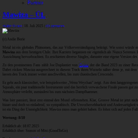
Partner
Mawiza – ÜL
Walter Kraus
|
18. Juli 2025
|
0 Comments
(c) Andie Borie
Metal ist ein globales Phänomen, das zur Völkerverständigung beiträgt. Wie sonst würde 
Mawiza
aus dem heutigen Chile. Ihre Karriere begannen sie eigentlich als Nunca Seremo
Ausrichtung hervorbrachten. Es erschienen diverse Singles, darunter eine eigene Version de
Zu den prominenten Fans zählt Joe Duplantier von
Gojira
, der die Band 2023 zu einer Rec
Dabei rücken Mawiza ausgerechnet in diesem Track ihren Wurzeln näher denn je, mit dem 
lassen den Track immer weiter anschwellen, bis zum chaotischen Crescendo.
Es geht auch klassischer, wie beispielsweise „Wenu Weychan“ zeigt. Aus dem langgezogenen I
Squeals, ein paar traditionelle Instrumente und das herrlich verwaschene Finale passen gu
Atmosphäre verleiht, zumindest bis zum nächsten Dampfhammer.
Was hier passiert, lässt erst einmal den Mund offenstehen. Klar, Groove Metal ist jetzt n
bizarr und doch so einladend, so sympathisch. Die Unvorhersehbarkeit und Andersartigkeit 
ist ein Ding der Unmöglichkeit. Mawiza muss man gehört haben. Es lohnt sich auf jeden Fall
Wertung: 8/10
Erhältlich ab: 18.07.2025
Erhältlich über: Season of Mist (GoodToGo)