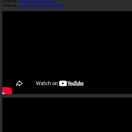
Bandcamp:
mawizakvlt.bandcamp.com
Instagram:
www.instagram.com/mawizakvlt