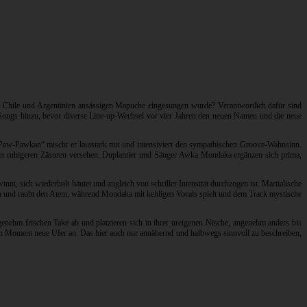
in Chile und Argentinien ansässigen Mapuche eingesungen wurde? Verantwortlich dafür sind
Songs hinzu, bevor diverse Line-up-Wechsel vor vier Jahren den neuen Namen und die neue
 Paw-Pawkan“ mischt er lautstark mit und intensiviert den sympathischen Groove-Wahnsinn.
ren ruhigeren Zäsuren versehen. Duplantier und Sänger Awka Mondaka ergänzen sich prima,
, sich wiederholt häutet und zugleich von schriller Intensität durchzogen ist. Martialische
ach und raubt den Atem, während Mondaka mit kehligen Vocals spielt und dem Track mystische
genehm frischen Take ab und platzieren sich in ihrer ureigenen Nische, angenehm anders bis
ten Moment neue Ufer an. Das hier auch nur annähernd und halbwegs sinnvoll zu beschreiben,